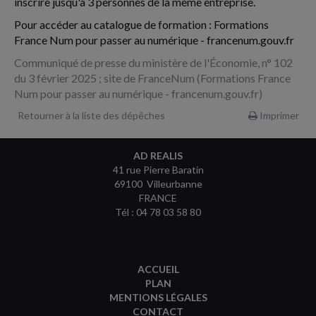
inscrire jusqu'à 3 personnes de la même entreprise.
Pour accéder au catalogue de formation : Formations
France Num pour passer au numérique - francenum.gouv.fr
Communiqué de presse du ministère de l'Économie, n° 102
du 3 février 2025 ; site de FranceNum (Formations France
Num pour passer au numérique - francenum.gouv.fr)
Retourner à la liste des dépêches
Imprimer
AD REALIS
41 rue Pierre Baratin
69100 Villeurbanne
FRANCE
Tél : 04 78 03 58 80
ACCUEIL
PLAN
MENTIONS LÉGALES
CONTACT