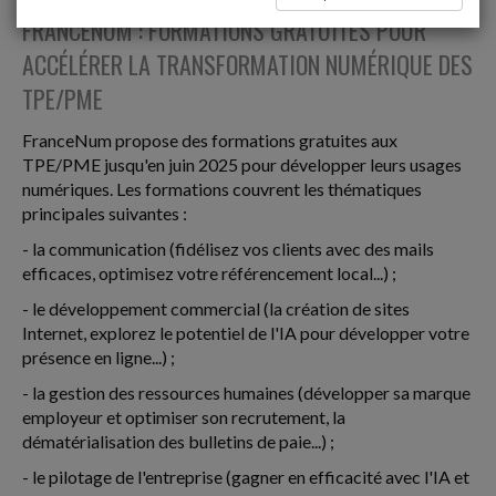
FRANCENUM : FORMATIONS GRATUITES POUR
ACCÉLÉRER LA TRANSFORMATION NUMÉRIQUE DES
TPE/PME
FranceNum propose des formations gratuites aux
TPE/PME jusqu'en juin 2025 pour développer leurs usages
numériques. Les formations couvrent les thématiques
principales suivantes :
- la communication (fidélisez vos clients avec des mails
efficaces, optimisez votre référencement local...) ;
- le développement commercial (la création de sites
Internet, explorez le potentiel de l'IA pour développer votre
présence en ligne...) ;
- la gestion des ressources humaines (développer sa marque
employeur et optimiser son recrutement, la
dématérialisation des bulletins de paie...) ;
- le pilotage de l'entreprise (gagner en efficacité avec l'IA et