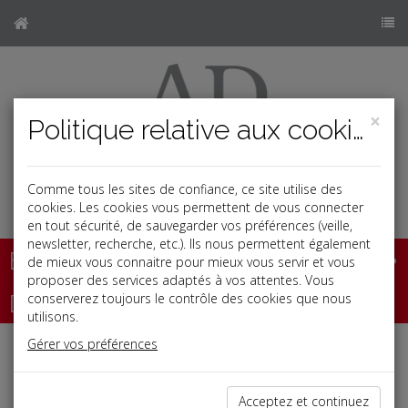
×
Politique relative aux cookies
Comme tous les sites de confiance, ce site utilise des
b
cookies. Les cookies vous permettent de vous connecter
en tout sécurité, de sauvegarder vos préférences (veille,
newsletter, recherche, etc.). Ils nous permettent également
Base documentaire
de mieux vous connaitre pour mieux vous servir et vous
proposer des services adaptés à vos attentes. Vous
Dépêches
conserverez toujours le contrôle des cookies que nous
utilisons.
Gérer vos préférences
j
a
b
Vie des affaires
Date: 2025-02-24
Acceptez et continuez