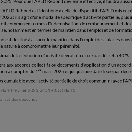
 2025. Pour que l'APLD Rebond devienne effective, il faudra aussi 
 l'APLD Rebond est identique à celle du dispositif d'APLD mis en pl
 2023 : il s'agit d'une modalité spécifique d'activité partielle, plus
droit commun en termes d'indemnisation, de remboursement et de 
rise, notamment en termes de maintien dans l'emploi et de formatio
 est destiné à assurer le maintien dans l'emploi des salariés dans 
 de nature à compromettre leur pérennité.
mal de la réduction d'activité devrait être fixé par décret à 40 %.
uera aux accords collectifs ou documents d'application d'un accord
er
ion à compter du 1
mars 2025 et jusqu'à une date fixée par décret
as cumulable avec l'activité partielle de droit commun, ni avec l'AP
du 14 février 2025, art. 193, JO du 15
la liste des dépêches