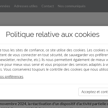
onnées
Adresses utiles
Contact
Nos communiqués
Politique relative aux cookies
ous les sites de confiance, ce site utilise des cookies. Les cookies 
tent de vous connecter en tout sécurité, de sauvegarder vos préfére
, newsletter, recherche, etc.). Ils nous permettent également de mieux 
tre pour mieux vous servir et vous proposer des services adaptés à v
s. Vous conserverez toujours le contrôle des cookies que nous utiliso
vos préférences
02-24
Acceptez et cont
OND, NOUVEAU DISPOSITIF D'ACTIVITÉ PARTIELLE DE L
novembre 2024, la réactivation d'un dispositif d'activité partielle