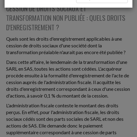
CESSION DE DROITS SOCIAUX ET
TRANSFORMATION NON PUBLIÉE : QUELS DROITS
D'ENREGISTREMENT ?
Quels sont les droits d'enregistrement applicables à une
cession de droits sociaux d'une société dont la
transformation préalable n'aurait pas encore été publiée ?
Dans cette affaire, le lendemain de la transformation d'une
SARL en SAS, toutes les actions sont cédées. L'acquéreur
procède ensuite à la formalité d'enregistrement de l'acte de
cession auprès de l'administration fiscale. Il acquitte les
droits d'enregistrement correspondant à ceux d'une cession
d'actions, à savoir 0,1 % du montant de la cession.
L'administration fiscale conteste le montant des droits
perçus. En effet, pour l'administration fiscale, les droits
sociaux cédés sont des parts sociales de SARL et non des
actions de SAS. Elle demande donc le paiement
supplémentaire correspondant à une cession de parts