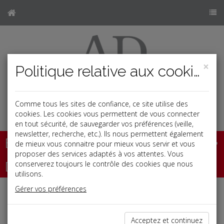
×
Politique relative aux cookies
Comme tous les sites de confiance, ce site utilise des
b
cookies. Les cookies vous permettent de vous connecter
en tout sécurité, de sauvegarder vos préférences (veille,
newsletter, recherche, etc.). Ils nous permettent également
Base documentaire
de mieux vous connaitre pour mieux vous servir et vous
proposer des services adaptés à vos attentes. Vous
Dépêches
conserverez toujours le contrôle des cookies que nous
utilisons.
Gérer vos préférences
j
a
b
Vie des affaires
Date: 2025-02-28
Acceptez et continuez