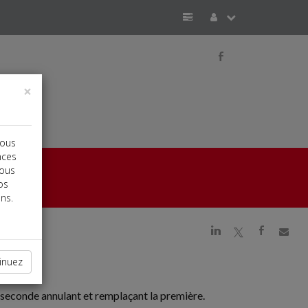
b
×
vous
nces
vous
os
ns.
j
a
b
inuez
e seconde annulant et remplaçant la première.