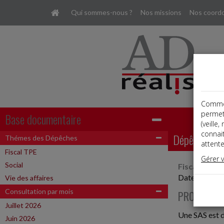
Qui sommes-nous ?
Nos missions
Nos coord
Comme t
permet
Base documentaire
(veille
connai
Dépêches
Thémes des Dépêches
attente
Fiscal TPE
Gérer 
Social
Fiscal TPE
Date: 2025-
Vie des affaires
Consultation par mois
PROPOSITI
Juillet 2026
Une SAS est d
Juin 2026