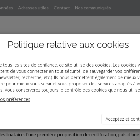
onnées
Adresses utiles
Contact
Nos communiqués
Politique relative aux cookies
ous les sites de confiance, ce site utilise des cookies. Les cookies 
tent de vous connecter en tout sécurité, de sauvegarder vos préfére
, newsletter, recherche, etc.). Ils nous permettent également de mieux 
tre pour mieux vous servir et vous proposer des services adaptés à v
s. Vous conserverez toujours le contrôle des cookies que nous utiliso
vos préférences
02-28
Acceptez et cont
ON DE RECTIFICATION
estinataire d'une première proposition de rectification, puis d'un