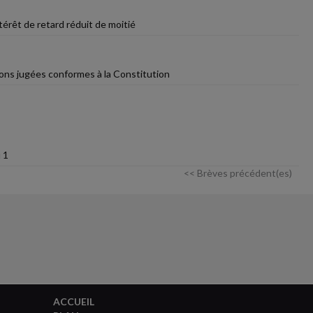
érêt de retard réduit de moitié
tions jugées conformes à la Constitution
 1
<< Brèves précédent(es)
ACCUEIL