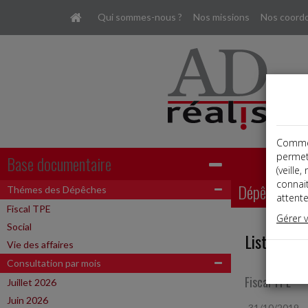
Qui sommes-nous ?
Nos missions
Nos coord
Comme t
permet
Base documentaire
(veille
connai
Dépêches
Thémes des Dépêches
attente
Fiscal TPE
Gérer 
Social
Liste des 
Vie des affaires
Consultation par mois
Fiscal TPE
Juillet 2026
Juin 2026
31/10/2019