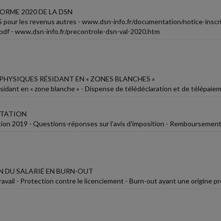
ORME 2020 DE LA DSN
pour les revenus autres - www.dsn-info.fr/documentation/notice-inscri
pdf - www.dsn-info.fr/precontrole-dsn-val-2020.htm
PHYSIQUES RÉSIDANT EN « ZONES BLANCHES »
résidant en « zone blanche » - Dispense de télédéclaration et de télépa
ITATION
tion 2019 - Questions-réponses sur l'avis d'imposition - Remboursement
 DU SALARIÉ EN BURN-OUT
avail - Protection contre le licenciement - Burn-out ayant une origine p