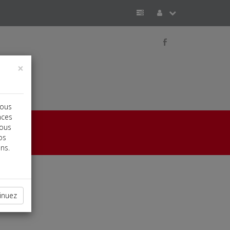
b
×
vous
nces
vous
os
ns.
inuez