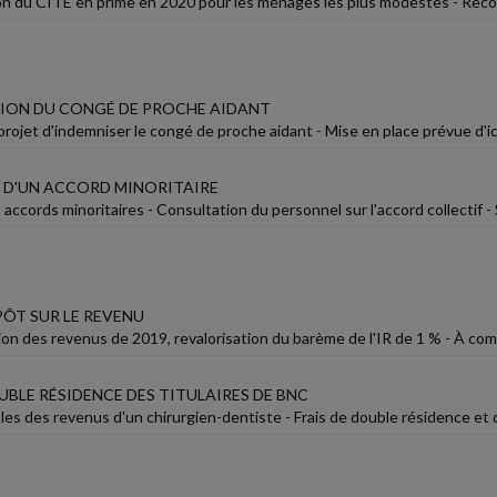
n du CITE en prime en 2020 pour les ménages les plus modestes - Rec
ION DU CONGÉ DE PROCHE AIDANT
projet d'indemniser le congé de proche aidant - Mise en place prévue d'i
 D'UN ACCORD MINORITAIRE
 accords minoritaires - Consultation du personnel sur l'accord collectif - 
PÔT SUR LE REVENU
ion des revenus de 2019, revalorisation du barème de l'IR de 1 % - À com
UBLE RÉSIDENCE DES TITULAIRES DE BNC
bles des revenus d'un chirurgien-dentiste - Frais de double résidence e