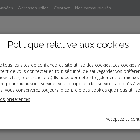
onnées
Adresses utiles
Contact
Nos communiqués
Politique relative aux cookies
ous les sites de confiance, ce site utilise des cookies. Les cookies 
tent de vous connecter en tout sécurité, de sauvegarder vos préfére
, newsletter, recherche, etc.). Ils nous permettent également de mieux 
tre pour mieux vous servir et vous proposer des services adaptés à v
s. Vous conserverez toujours le contrôle des cookies que nous utiliso
vos préférences
dernières dépêches
Acceptez et cont