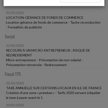
Vie des affaires
31/01/2020
LOCATION-GÉRANCE DE FONDS DE COMMERCE
Location-gérance de fonds de commerce - Tacite reconduction
- Formalités de publicité
Social
31/01/2020
RECOURS À UN MICRO-ENTREPRENEUR : RISQUE DE
REDRESSEMENT
Micro-entrepreneur - Présomption de non-salariat -
Présomption renversée - Redressement
Fiscal TPE
31/01/2020
TAXE ANNUELLE SUR CERTAINS LOCAUX EN ILE-DE-FRANCE
Création d'une zone « premium » - Tarifs 2020 servant à liquider
la taxe à payer avant le 1
30/01/2020