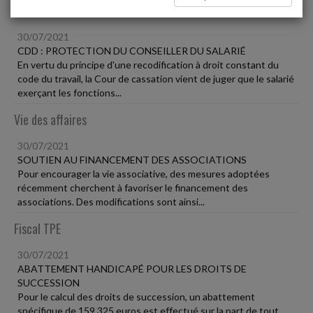
Social
30/07/2021
CDD : PROTECTION DU CONSEILLER DU SALARIÉ
En vertu du principe d'une recodification à droit constant du
code du travail, la Cour de cassation vient de juger que le salarié
exerçant les fonctions...
Vie des affaires
30/07/2021
SOUTIEN AU FINANCEMENT DES ASSOCIATIONS
Pour encourager la vie associative, des mesures adoptées
récemment cherchent à favoriser le financement des
associations. Des modifications sont ainsi...
Fiscal TPE
30/07/2021
ABATTEMENT HANDICAPÉ POUR LES DROITS DE
SUCCESSION
Pour le calcul des droits de succession, un abattement
spécifique de 159 325 euros est effectué sur la part de tout