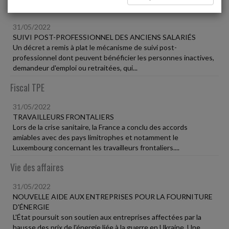
Social
31/05/2022
SUIVI POST-PROFESSIONNEL DES ANCIENS SALARIÉS
Un décret a remis à plat le mécanisme de suivi post-
professionnel dont peuvent bénéficier les personnes inactives,
demandeur d'emploi ou retraitées, qui...
Fiscal TPE
31/05/2022
TRAVAILLEURS FRONTALIERS
Lors de la crise sanitaire, la France a conclu des accords
amiables avec des pays limitrophes et notamment le
Luxembourg concernant les travailleurs frontaliers....
Vie des affaires
31/05/2022
NOUVELLE AIDE AUX ENTREPRISES POUR LA FOURNITURE
D'ÉNERGIE
L'État poursuit son soutien aux entreprises affectées par la
hausse des prix de l'énergie liée à la guerre en Ukraine. Une