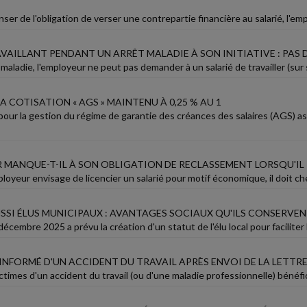
ser de l'obligation de verser une contrepartie financière au salarié, l'
AVAILLANT PENDANT UN ARRÊT MALADIE À SON INITIATIVE : PA
maladie, l'employeur ne peut pas demander à un salarié de travailler (sur site 
LA COTISATION « AGS » MAINTENU À 0,25 % AU 1
 pour la gestion du régime de garantie des créances des salaires (AGS) a
R MANQUE-T-IL À SON OBLIGATION DE RECLASSEMENT LORSQU'IL
oyeur envisage de licencier un salarié pour motif économique, il doit cher
USSI ÉLUS MUNICIPAUX : AVANTAGES SOCIAUX QU'ILS CONSERVE
décembre 2025 a prévu la création d'un statut de l'élu local pour faciliter la
INFORMÉ D'UN ACCIDENT DU TRAVAIL APRÈS ENVOI DE LA LETTR
ictimes d'un accident du travail (ou d'une maladie professionnelle) bénéf