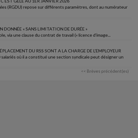
 EST GELÉ AU 1ER JANVIER 2026
onales (RGDU) repose sur différents paramètres, dont au numérateur
N DONNÉE « SANS LIMITATION DE DURÉE »
le, via une clause du contrat de travail (« licence d'image...
DÉPLACEMENT DU RSS SONT A LA CHARGE DE L'EMPLOYEUR
alariés où il a constitué une section syndicale peut désigner un
<< Brèves précédent(es)