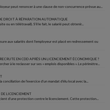
employeur peut renoncer à une clause de non-concurrence prévue au...
S DE DROIT À RÉPARATION AUTOMATIQUE
ou en télétravail). S'il le fait, le salarié peut obtenir...
ssure aux salariés dont l'employeur est placé en redressement ou
 RECRUTE EN CDD APRÈS UN LICENCIEMENT ÉCONOMIQUE ?
cher à le reclasser sur ses « emplois disponibles ». Le périmètre...
NT
 conciliation de l'exercice d'un mandat d'élu local avec la...
E DE LICENCIEMENT
icient d'une protection contre le licenciement. Cette protection...