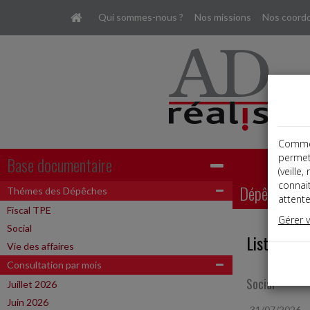
Qui sommes-nous ?
Nos missions
Nos coord
Comme t
permet
Base documentaire
(veille
connai
Dépêches
Thémes des Dépêches
attente
Fiscal TPE
Gérer 
Social
Liste des 
Vie des affaires
Consultation par mois
Social
Juillet 2026
Juin 2026
31/07/2026