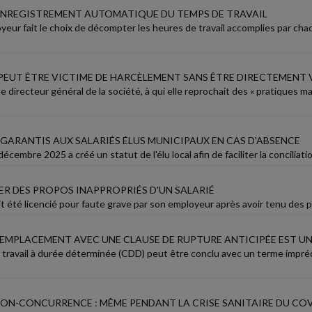
ENREGISTREMENT AUTOMATIQUE DU TEMPS DE TRAVAIL
yeur fait le choix de décompter les heures de travail accomplies par ch
 PEUT ÊTRE VICTIME DE HARCÈLEMENT SANS ÊTRE DIRECTEMENT 
le directeur général de la société, à qui elle reprochait des « pratiques m
GARANTIS AUX SALARIÉS ÉLUS MUNICIPAUX EN CAS D'ABSENCE
décembre 2025 a créé un statut de l'élu local afin de faciliter la conciliatio
R DES PROPOS INAPPROPRIÉS D'UN SALARIÉ
it été licencié pour faute grave par son employeur après avoir tenu des pr
REMPLACEMENT AVEC UNE CLAUSE DE RUPTURE ANTICIPÉE EST UN
 travail à durée déterminée (CDD) peut être conclu avec un terme impréc
NON-CONCURRENCE : MÊME PENDANT LA CRISE SANITAIRE DU COVI