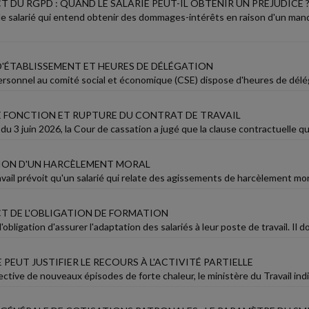
 DU RGPD : QUAND LE SALARIÉ PEUT-IL OBTENIR UN PRÉJUDICE 
le salarié qui entend obtenir des dommages-intérêts en raison d'un man
 D'ÉTABLISSEMENT ET HEURES DE DÉLÉGATION
rsonnel au comité social et économique (CSE) dispose d'heures de délégat
E FONCTION ET RUPTURE DU CONTRAT DE TRAVAIL
du 3 juin 2026, la Cour de cassation a jugé que la clause contractuelle qu
ION D'UN HARCÈLEMENT MORAL
vail prévoit qu'un salarié qui relate des agissements de harcèlement mora
T DE L'OBLIGATION DE FORMATION
'obligation d'assurer l'adaptation des salariés à leur poste de travail. Il d
 PEUT JUSTIFIER LE RECOURS À L'ACTIVITÉ PARTIELLE
ctive de nouveaux épisodes de forte chaleur, le ministère du Travail indiq