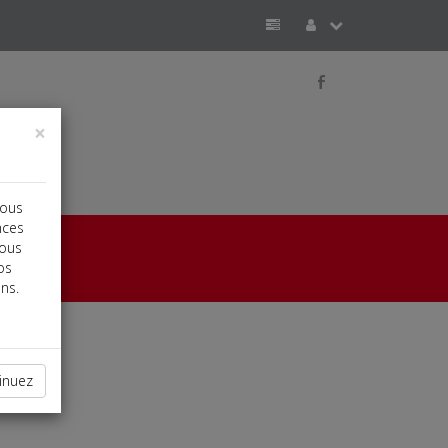
b
×
vous
nces
vous
os
ns.
inuez