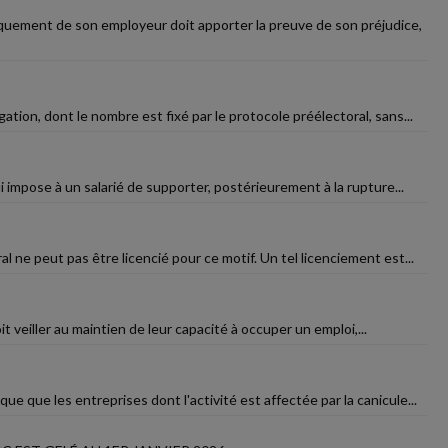
?
quement de son employeur doit apporter la preuve de son préjudice,
ion, dont le nombre est fixé par le protocole préélectoral, sans...
i impose à un salarié de supporter, postérieurement à la rupture...
l ne peut pas être licencié pour ce motif. Un tel licenciement est...
oit veiller au maintien de leur capacité à occuper un emploi,...
ue que les entreprises dont l'activité est affectée par la canicule...